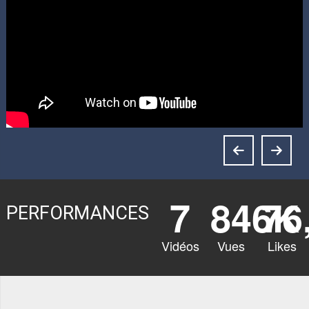
7
846K
76
PERFORMANCES
Vidéos
Vues
Likes